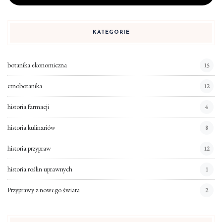
KATEGORIE
botanika ekonomiczna
15
etnobotanika
12
historia farmacji
4
historia kulinariów
8
historia przypraw
12
historia roślin uprawnych
1
Przyprawy z nowego świata
2