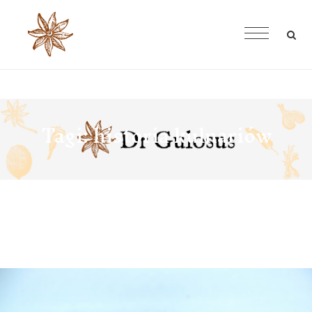
Tagi:
historia kulnariów