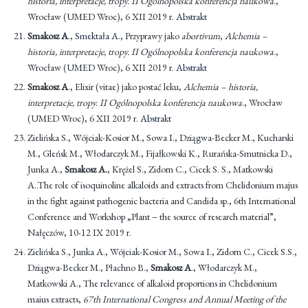
historia, interpretacje, tropy. II Ogólnopolska konferencja naukowa
.,
Wrocław (UMED Wroc), 6 XII 2019 r.
Abstrakt
Smakosz A
.,
Smektała A
., Przyprawy jako
abortivum
,
Alchemia –
historia, interpretacje, tropy. II Ogólnopolska konferencja naukowa
.,
Wrocław (UMED Wroc), 6 XII 2019 r.
Abstrakt
Smakosz A
., Elixir (vitae) jako postać leku,
Alchemia – historia,
interpretacje, tropy. II Ogólnopolska konferencja naukowa
., Wrocław
(UMED Wroc), 6 XII 2019 r.
Abstrakt
Zielińska S., Wójciak-Kosior M., Sowa I., Dziągwa-Becker M., Kucharski
M., Gleńsk M., Włodarczyk M., Fijałkowski K., Rurańska-Smutnicka D.,
Junka A.,
Smakosz
A.
, Krężel S., Zidorn C., Cicek S. S., Matkowski
A..The role of isoquinoline alkaloids and extracts from Chelidonium majus
in the fight against pathogenic bacteria and Candida sp., 6th International
Conference and Workshop „Plant – the source of research material”,
Nałęczów, 10-12 IX 2019 r.
Zielińska S., Junka A., Wójciak-Kosior M., Sowa I., Zidorn C., Cicek S.S.,
Dziągwa-Becker M., Płachno B.,
Smakosz A
., Włodarczyk M.,
Matkowski A., The relevance of alkaloid proportions in Chelidonium
maius extracts,
67th International Congress and Annual Meeting of the