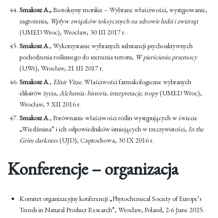
Smakosz A
.,
Biotoksyny morskie – Wybrane właściwości, występowanie,
zagrożenia,
Wpływ związków toksycznych na zdrowie ludzi i zwierząt
(UMED Wroc), Wrocław, 30 III 2017 r.
Smakosz A
., Wykorzystanie wybranych substancji psychoaktywnych
pochodzenia roślinnego do szerzenia terroru,
W pierścieniu przemocy
(UWr), Wrocław, 21 III 2017 r.
Smakosz A
.,
Elixir Vitae
. Właściwości farmakologiczne wybranych
eliksirów życia,
Alchemia: historia, interpretacje, tropy
(UMED Wroc),
Wrocław, 9 XII 2016 r.
Smakosz A
., Porównanie właściwości roślin występujących w świecie
„Wiedźmina” i ich odpowiedników istniejących w rzeczywistości,
In the
Grim darkness
(UJD), Częstochowa, 30 IX 2016 r.
Konferencje – organizacja
Komitet organizacyjny konferencji „Phytochemical Society of Europe’s
Trends in Natural Product Research”, Wroclaw, Poland, 2-6 June 2025.