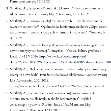
Farmaceutycznego, 6 III 2025
Smakosz, A.
„Przyprawy. Piernik jako lekarstwo”. Posiedzenie naukowo-
szkoleniowe Częstochowskiej Izby Aptekarskiej, 16 XII 2024
Smakosz, A.
„Fałszowanie olejków eterycznych — czy chromatografia
zawsze może pomóc?”. Ogólnopolska konferencja naukowa „Współczesne
zastosowanie metod analitycznych w farmacji i medycynie”, Wrocław, 6
XII 2024
Smakosz, A.
„Etnomykologia praktyczna. Jak wykorzystywano grzyby w
dawnej medycynie i farmacji”. Fungifest — festiwal kultury grzybowej,
Łódź, 11–12 V 2024.
https://www.facebook.com/photo?
fbid=327451810352960&set=gm.973398107660498&idorvanity=96101
Smakosz, A.
„Olejki eteryczne w farmacji: między tradycją a aromaterapią
opartą na dowodach”. Posiedzenie naukowo-szkoleniowe Częstochowskiej
Izby Aptekarskiej, 20 II 2024.
https://www.facebook.com/events/237977772693430/?ref=newsfeed
Smakosz, A.
„Zielniki i herbarze (hortus siccus) okiem farmaceuty:
historia, znaczenie dla nauki, technika wykonywania”. Wykład
towarzyszący wystawie „Rośliny i ludzie. Nad Niemnem Elizy
Orzeszkowej”, Warszawa, 12 IX 2023,