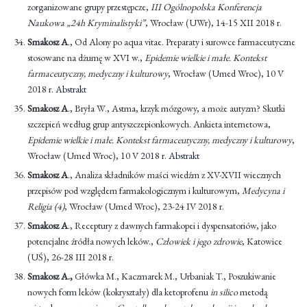
zorganizowane grupy przestępcze,
III Ogólnopolska Konferencja
Naukowa „24h Kryminalistyki”
, Wrocław (UWr), 14-15 XII 2018 r.
Smakosz A
., Od Alony po aqua vitae. Preparaty i surowce farmaceutyczne
stosowane na dżumę w XVI w.,
Epidemie wielkie i małe. Kontekst
farmaceutyczny, medyczny i kulturowy
, Wrocław (Umed Wroc), 10 V
2018 r.
Abstrakt
Smakosz A
., Bryła W., Astma, krzyk mózgowy, a może autyzm? Skutki
szczepień według grup antyszczepionkowych. Ankieta internetowa,
Epidemie wielkie i małe. Kontekst farmaceutyczny, medyczny i kulturowy
,
Wrocław (Umed Wroc), 10 V 2018 r.
Abstrakt
Smakosz A
., Analiza składników maści wiedźm z XV-XVII wiecznych
przepisów pod względem farmakologicznym i kulturowym,
Medycyna i
Religia (4)
, Wrocław (Umed Wroc), 23-24 IV 2018 r.
Smakosz A
., Receptury z dawnych farmakopei i dyspensatoriów, jako
potencjalne źródła nowych leków.,
Człowiek i jego zdrowie
, Katowice
(UŚ), 26-28 III 2018 r.
Smakosz A.,
Główka M., Kaczmarek M., Urbaniak T., Poszukiwanie
nowych form leków (kokryształy) dla ketoprofenu
in silico
metodą