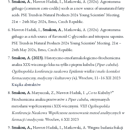
Smakosz, A
., Nawrot-Hadzik, I., Matkowski, A. (2024). Agrostemma
githago (common corn-cockle) seeds as a new source of unsaturated fatty
acids. PSE Trends in Natural Products 2024 Young Scientists’ Meeting.
21st – 24th May 2024, Brno, Czech Republic.
Nawrot-Hadzik, I.,
Smakosz, A
., Matkowski, A. (2024). Agrostemma
githago as a rich source of flavonoid-C-glycosides and triterpene saponins.
PSE Trends in Natural Products 2024 Young Scientists’ Meeting. 21st –
24th May 2024, Brno, Czech Republic.
Smakosz, A. (2023).
Historyczno-etnofarmakologiczno-fitochemiczna
analiza XIX-wiecznego leku na syfilis z pieprzu kubeba (
Piper cubeba
).
Ogólnopolska konferencja naukowa Epidemie wielkie i małe: kontekst
farmaceutyczny, medyczny i kulturowy (4)
, Wrocław, 11–16 XII 2023
Książka abstraktów
Smakosz, A.
Maryszczak, Z., Nawrot-Hadzik, I. „Co to Kubeby?”
Fitochemiczna analiza przetworów z
Piper cubeba
, otrzymanych
metodami współczesnymi i XIX-wiecznymi.
VIII Ogólnopolska
Konferencja Naukowa Współczesne zastosowanie metod analitycznych w
farmacji i medycynie.
Wrocław, 6 XII 2023
Smakosz, A.,
Nawrot-Hadzik, I., Matkowski, A. Wstępne badania frakcji