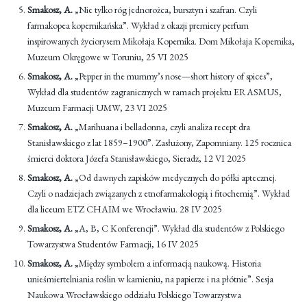
Smakosz, A.
„Nie tylko róg jednorożca, bursztyn i szafran. Czyli
farmakopea kopernikańska”. Wykład z okazji premiery perfum
inspirowanych życiorysem Mikołaja Kopernika. Dom Mikołaja Kopernika,
Muzeum Okręgowe w Toruniu, 25 VI 2025
Smakosz, A.
„Pepper in the mummy’s nose—short history of spices”,
Wykład dla studentów zagranicznych w ramach projektu ERASMUS,
Muzeum Farmacji UMW, 23 VI 2025
Smakosz, A.
„Marihuana i belladonna, czyli analiza recept dra
Stanisławskiego z lat 1859–1900”. Zasłużony, Zapomniany. 125 rocznica
śmierci doktora Józefa Stanisławskiego, Sieradz, 12 VI 2025
Smakosz, A.
„Od dawnych zapisków medycznych do półki aptecznej.
Czyli o nadziejach związanych z etnofarmakologią i fitochemią”. Wykład
dla liceum ETZ CHAIM we Wrocławiu. 28 IV 2025
Smakosz, A.
„A, B, C Konferencji”. Wykład dla studentów z Polskiego
Towarzystwa Studentów Farmacji, 16 IV 2025
Smakosz, A.
„Między symbolem a informacją naukową. Historia
unieśmiertelniania roślin w kamieniu, na papierze i na płótnie”. Sesja
Naukowa Wrocławskiego oddziału Polskiego Towarzystwa