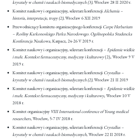
kryształy w chemii i naukach biomedycznych (3),
Wrocław 28 II 2020 r.
Komitet naukowy i organizacyjny, sekretarz konferencji
Alchemia –
historia, interpretacje, tropy (2),
Wrocław 6 XII 2019
Przewodniczący komitetu organizacyjnego konferencji
Carpe Herbarium
– Rośliny Karkonoskiego Parku Narodowego. Ogólnopolska Studencka
Konferencja Naukowa,
Karpacz, 24-26 V 2019 r.
Komitet naukowy i organizacyjny, sekretarz konferencji –
Epidemie wielkie
i małe. Kontekst farmaceutyczny, medyczny i kulturowy
(2), Wrocław 9 V
2019 r.
Komitet naukowy i organizacyjny, sekretarz konferencji
Crystallus –
kryształy w chemii i naukach biomedycznych (2),
Wrocław 21 II 2019
Komitet naukowy i organizacyjny, sekretarz konferencji –
Epidemie wielkie
i małe. Kontekst farmaceutyczny, medyczny i kulturowy
, Wrocław 10 V
2018 r.
Komitet organizacyjny
VIII International conference of Young medical
researchers,
Wrocław, 5-7 IV 2018 r.
Komitet naukowy i organizacyjny, sekretarz konferencji
Crystallus –
kryształy w chemii i naukach biomedycznych,
Wrocław 22 II 2018 r.