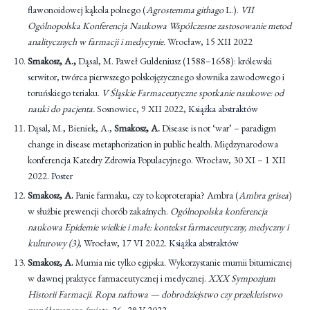
flawonoidowej kąkola polnego (
Agrostemma githago
L.).
VII
Ogólnopolska Konferencja Naukowa Współczesne zastosowanie metod
analitycznych w farmacji i medycynie.
Wrocław, 15 XII 2022
Smakosz, A.,
Dąsal, M. Paweł Guldeniusz (1588–1658): królewski
serwitor, twórca pierwszego polskojęzycznego słownika zawodowego i
toruńskiego teriaku.
V Śląskie Farmaceutyczne spotkanie naukowe: od
nauki do pacjenta.
Sosnowiec, 9 XII 2022,
Książka abstraktów
Dąsal, M., Bieniek, A.,
Smakosz, A.
Disease is not ‘war’ – paradigm
change in disease metaphorization in public health. Międzynarodowa
konferencja Katedry Zdrowia Populacyjnego. Wrocław, 30 XI – 1 XII
2022.
Poster
Smakosz, A.
Panie farmaku, czy to koproterapia? Ambra (
Ambra grisea
)
w służbie prewencji chorób zakaźnych.
Ogólnopolska konferencja
naukowa Epidemie wielkie i małe: kontekst farmaceutyczny, medyczny i
kulturowy (3)
, Wrocław, 17 VI 2022.
Książka abstraktów
Smakosz, A.
Mumia nie tylko egipska. Wykorzystanie mumii bitumicznej
w dawnej praktyce farmaceutycznej i medycznej.
XXX Sympozjum
Historii Farmacji. Ropa naftowa — dobrodziejstwo czy przekleństwo