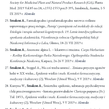
Society for Medicinal Plant and Natural Product Research (GA)
, Planta
Med. 2019 Vol.85 no.18; s.1552-1553 poz.P-395, Innsbruck, Austria, 1-5
IX 2019 r.
Abstrakt
Smakosz A
., Farmakopealne i pozafarmakopealne surowce roślinne
usprawniające pracę mózgu.,
Pamięć i pamiętanie od molekuły do relacji.
Etiologia i terapia zaburzeń kognitywnych. 19. Letnie interdyscyplinarne
spotkania akademickie, 9 konferencja robocza Ogólnopolskiej Sekcji
Naukowej Informacji o Leku
, Glinno, 18-21 VII 2019 r.
Smakosz A
., Anemone alpina L. – lekarstwo i trucizna.
Carpe Herbarium
– Rośliny Karkonoskiego Parku Narodowego. Ogólnopolska Studencka
Konferencja Naukowa
, Karpacz, 24-26 V 2019 r.
Abstrakt
Smakosz A
., Stoppel A., Na coś trzeba umrzeć… Zmiana przyczyn zgonów
ludzi w XX wieku.,
Epidemie wielkie i małe. Kontekst farmaceutyczny,
medyczny i kulturowy (2)
, Wrocław (Umed Wroc), 9 V 2019 r.
Abstrakt
Kurzyna W.,
Smakosz A
., Śmiertelne epidemie, substancje psychoaktywne
i leki przeciwmigrenowe –historia przetrwalników Claviceps purpurea (Fr.)
Tul. 1853.,
Epidemie wielkie i małe. Kontekst farmaceutyczny, medyczny i
kulturowy (2)
, Wrocław (Umed Wroc), 9 V 2019 r.
Abstrakt