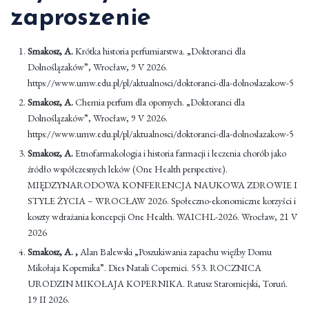
zaproszenie
Smakosz, A.
Krótka historia perfumiarstwa.
„Doktoranci dla
Dolnoślązaków”, Wrocław, 9 V 2026.
https://www.umw.edu.pl/pl/aktualnosci/doktoranci-dla-dolnoslazakow-5
Smakosz, A.
Chemia perfum dla opornych.
„Doktoranci dla
Dolnoślązaków”, Wrocław, 9 V 2026.
https://www.umw.edu.pl/pl/aktualnosci/doktoranci-dla-dolnoslazakow-5
Smakosz, A.
Etnofarmakologia i historia farmacji i leczenia chorób jako
źródło współczesnych leków (One Health perspective).
MIĘDZYNARODOWA KONFERENCJA NAUKOWA ZDROWIE I
STYLE ŻYCIA – WROCŁAW 2026. Społeczno-ekonomiczne korzyści i
koszty wdrażania koncepcji One Health. WAICHL-2026. Wrocław, 21 V
2026
Smakosz, A. ,
Alan Balewski „Poszukiwania zapachu więźby Domu
Mikołaja Kopernika”. Dies Natali Copernici. 553. ROCZNICA
URODZIN MIKOŁAJA KOPERNIKA. Ratusz Staromiejski, Toruń.
19 II 2026.