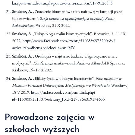
knajpa-w-sieradzu-ruszyla-po-raz-6-tym-razem/ar/c17-9126595
Smakosz, A.
„Znaczenie bitumenów i ropy naftowej w farmacji przed
Łukasiewiczem”.
S
esja naukowa upamiętniająca obchody Roku
Łukasiewicza
,
Wrocław, 21 X 2022.
Smakosz,
A.
„Toksykologia roślin kosmetycznych”. Borowice, 9–11 IX
2022
, https://www.facebook.com/events/510359657320069/?
active_tab=discussion&locale=ms_MY
Smakosz, A.
„Uroskopia – najstarsze badanie diagnostyczne znane
medycynie”.
Konferencja naukowo-szkoleniowa Allmed AB Sp. z o. o.
Krakoów, 15–17 X 2021
Smakosz, A.
„Eliksiry życia w dawnym lecznictwie”.
Noc muzeum w
Muzeum Farmacji Uniwersytetu Medycznego we Wrocławiu.
Wrocław,
18 V 2019.
https://m.facebook.com/permalink.php?
id=115903515190756&story_fbid=2175864319194655
Prowadzone zajęcia w
szkołach wyższych