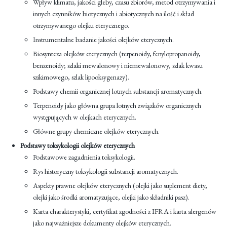
Wpływ klimatu, jakości gleby, czasu zbiorów, metod otrzymywania i
innych czynników biotycznych i abiotycznych na ilość i skład
otrzymywanego olejku eterycznego.
Instrumentalne badanie jakości olejków eterycznych.
Biosynteza olejków eterycznych (terpenoidy, fenylopropanoidy,
benzenoidy; szlaki mewalonowy i niemewalonowy, szlak kwasu
szikimowego, szlak lipooksygenazy).
Podstawy chemii organicznej lotnych substancji aromatycznych.
Terpenoidy jako główna grupa lotnych związków organicznych
występujących w olejkach eterycznych.
Główne grupy chemiczne olejków eterycznych.
Podstawy toksykologii olejków eterycznych
Podstawowe zagadnienia toksykologii.
Rys historyczny toksykologii substancji aromatycznych.
Aspekty prawne olejków eterycznych (olejki jako suplement diety,
olejki jako środki aromatyzujące, olejki jako składniki pasz).
Karta charakterystyki, certyfikat zgodności z IFRA i karta alergenów
jako najważniejsze dokumenty olejków eterycznych.