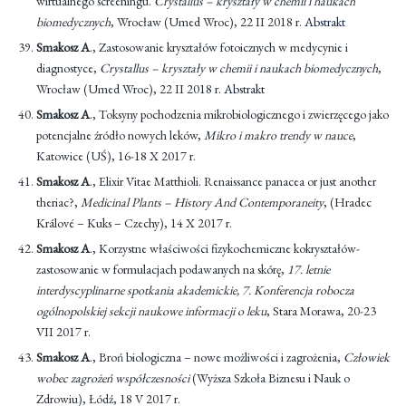
wirtualnego screeningu.
Crystallus – kryształy w chemii i naukach
biomedycznych
, Wrocław (Umed Wroc), 22 II 2018 r.
Abstrakt
Smakosz A
., Zastosowanie kryształów fotoicznych w medycynie i
diagnostyce,
Crystallus – kryształy w chemii i naukach biomedycznych
,
Wrocław (Umed Wroc), 22 II 2018 r.
Abstrakt
Smakosz A
., Toksyny pochodzenia mikrobiologicznego i zwierzęcego jako
potencjalne źródło nowych leków,
Mikro i makro trendy w nauce
,
Katowice (UŚ), 16-18 X 2017 r.
Smakosz A
., Elixir Vitae Matthioli. Renaissance panacea or just another
theriac?,
Medicinal Plants – History And Contemporaneity
, (Hradec
Králové – Kuks – Czechy), 14 X 2017 r.
Smakosz A
., Korzystne właściwości fizykochemiczne kokryształów-
zastosowanie w formulacjach podawanych na skórę,
17. letnie
interdyscyplinarne spotkania akademickie, 7. Konferencja robocza
ogólnopolskiej sekcji naukowe informacji o leku
, Stara Morawa, 20-23
VII 2017 r.
Smakosz A
., Broń biologiczna – nowe możliwości i zagrożenia,
Człowiek
wobec zagrożeń współczesności
(Wyższa Szkoła Biznesu i Nauk o
Zdrowiu), Łódź, 18 V 2017 r.