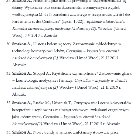
Smakosz A
., Perfumeria jako metoda prewencji w rozprzestrzenianiu się
dżumy. Wykonanie oraz ocena skuteczności aromatycznych pigułek
według przepisu M. de Nostredame zawartego w receptariuszu „Traité des
Fardements et des Confitures” (Lyon, 1522).,
Epidemie wielkie i małe.
Kontekst farmaceutyczny, medyczny i kulturowy (2)
, Wrocław (Umed
Wroc), 9 V 2019 r.
Abstrakt
Smakosz A
., Historia kołem się toczy. Zastosowanie cyklodekstryn w
technologii kosmetyków i leków,
Crystallus – kryształy w chemii i
naukach biomedycznych (2)
, Wrocław (Umed Wroc), 21 II 2019
Abstrakt
Smakosz A
., Stoppel A., Krystaliczne czy amorficzne? Zastosowanie glinek
w kosmetologii, medycynie i farmacji,
Crystallus – kryształy w chemii i
naukach biomedycznych (2),
Wrocław (Umed Wroc), 21 II 2019 r.
Abstrakt
Smakosz A
., Rudko M., Urbaniak T., Otrzymywanie i ocena kokryształów
ketoprofenu i acyklowiru z małocząsteczkowymi związkami organicznymi
jako koformerami,
Crystallus – kryształy w chemii i naukach
biomedycznych(2),
Wrocław (Umed Wroc), 21 II 2019 r.
Abstrakt
Smakosz A
., Nowe trendy w syntezie amfetaminy stosowane przez