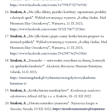
https://www.facebook.com/events/1479983732794918/
Smakosz, A.
„Nie tylko eliksiry, pierniki i konfitury: zapominanie produkty
z dawnych aptek”. Wykład towarzyszący wystawie „Rośliny i ludzie. Nad
Niemnem Elizy Orzeszkowej”, Warszawa, 11 IX 2023,
https://www.facebook.com/events/315217067725366/
Smakosz, A.
„Nie tylko kmin i pieprz czarny: krótka historia przypraw na
ziemiach polskich”. Wykład towarzyszący wystawie „Rośliny i ludzie. Nad
Niemnem Elizy Orzeszkowej”, Warszawa, 11 IX 2023,
https://www.facebook.com/events/2942587342543366/
Smakosz, A.
„Pomander — uniwersalne remedium na dżumę, kosmetyk
czy aptekarska fanaberia?”.
Akademia Bursztynu
. Muzeum Bursztynu,
Gdańsk, 16 II 2023,
h
ttps://muzeumgdansk.pl/wydarzenia/szczegoly/news/akademia-
bursztynu-4/
Smakosz, A.
„Krótka historia transfuzji krwi”.
Konferencja naukowo-
szkoleniowa Allmed AB Sp. z o. o.
Kraków, 18–21 XII 2022
Smakosz, A.
„Historia naturalna cynamonu”.
Najstarsza knajpa w
Sieradzu.
Sieradz, 10 XII 2022,
https://sieradz.naszemiasto.pl/najstarsza-