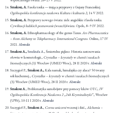
współczesnego świata.
26–29 V 2022.
Smakosz, A.
Fasola tonka — trująca przyprawy z Gujany Francuskiej.
Ogólnopolska konferencja naukowa Kultura i kulinaria 2
, 14 V 2022.
Smakosz, A.
Przyprawy nowego świata: ziele angielskie i fasola tonka.
Cywilizacji ludzkich poznawanie (wszech)świata.
Opole, 8–9 IV 2022.
Smakosz, A.
Ethnopharmacology of the genus Taxus
. Ars Pharmaceutica
– from Alchemy to Telepharmacy. International Congress
. Online, 17 IV
2021.
Abstrakt
Smakosz A
.,
Smektała A
., Śmiertelne piękno. Historia zastosowania
ołowiu w kosmetologii.,
Crystallus – kryształy w chemii i naukach
biomedycznych (3).
Wrocław (UMED Wroc), 28 II 2020 r.
Abstrakt
Szczygioł P.,
Smakosz A
.,
Kala namak, himalajska czy alaea? 50 twarzy
soli kuchennej.,
Crystallus – kryształy w chemii i naukach biomedycznych
(3).
Wrocław (UMED Wroc), 28 II 2020 r.
Abstrakt
Smakosz A
., Problematyka samobójstw przy pomocy leków OTC,
IV
Ogólnopolska Konferencja Naukowa
2 „24h Kryminalistyki”.,
Wrocław
(UWr), 10-11 I 2020 r.
Abstrakt
Szczygioł P.,
Smakosz A
.,
Cornu unicorni
wczoraj i dziś.,
Alchemia –