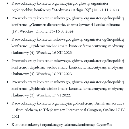
Przewodniczący komitetu organizacyjnego, główny organizator
ogólnopolskiej konferencji ”Medycyna i Religia (6)” (18–21.11.2024)
Przewodniczący komitetu naukowego, główny organizator ogólnopolskiej
konferencji „Gourmet: dietoterapia, chemia żywności i sztuka kulinarna
(I)”, Wrocław, On-line, 13–16.05.2024
Przewodniczący komitetu naukowego, główny organizator ogólnopolskiej
konferencji „Epidemie wielkie i małe: kontekst farmaceutyczny, medyczny
i kulturowy (4). Wrocław, 16 XII 2023.
Przewodniczący komitetu naukowego, główny organizator ogólnopolskiej
konferencji „Epidemie wielkie i małe: kontekst farmaceutyczny, medyczny
i kulturowy (4). Wrocław, 16 XII 2023.
Przewodniczący komitetu naukowego, główny organizator ogólnopolskiej
konferencji „Epidemie wielkie i małe: kontekst farmaceutyczny, medyczny
i kulturowy (3). Wrocław, 17 VI 2022.
Przewodniczący komitetu organizacyjnego konferencji Ars Pharmaceutica
— from Alchemy to Telepharmacy. International Congress, On-line 17 IV
2021.
Komitet naukowy i organizacyjny, sekretarz konferencji
Crystallus –