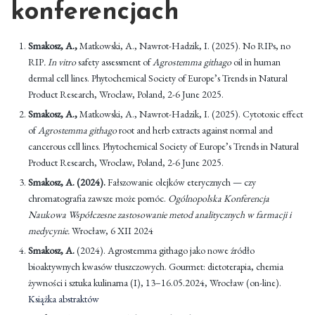
konferencjach
Smakosz, A.,
Matkowski, A., Nawrot-Hadzik, I. (2025). No RIPs, no
RIP
. In vitro
safety assessment of
Agrostemma githago
oil in human
dermal cell lines. Phytochemical Society of Europe’s Trends in Natural
Product Research, Wroclaw, Poland, 2-6 June 2025.
Smakosz, A.,
Matkowski, A., Nawrot-Hadzik, I. (2025). Cytotoxic effect
of
Agrostemma githago
root and herb extracts against normal and
cancerous cell lines. Phytochemical Society of Europe’s Trends in Natural
Product Research, Wroclaw, Poland, 2-6 June 2025.
Smakosz, A. (2024).
Fałszowanie olejków eterycznych — czy
chromatografia zawsze może pomóc.
Ogólnopolska Konferencja
Naukowa Współczesne zastosowanie metod analitycznych w farmacji i
medycynie.
Wrocław, 6 XII 2024
Smakosz, A.
(2024). Agrostemma githago jako nowe źródło
bioaktywnych kwasów tłuszczowych. Gourmet: dietoterapia, chemia
żywności i sztuka kulinarna (I), 13–16.05.2024, Wrocław (on-line).
Książka abstraktów