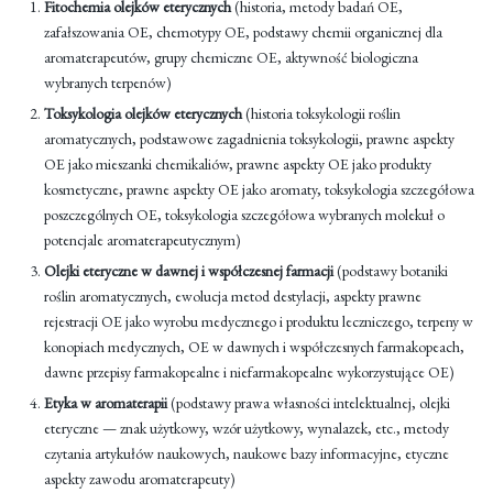
Fitochemia olejków eterycznych
(historia, metody badań OE,
zafałszowania OE, chemotypy OE, podstawy chemii organicznej dla
aromaterapeutów, grupy chemiczne OE, aktywność biologiczna
wybranych terpenów)
Toksykologia olejków eterycznych
(historia toksykologii roślin
aromatycznych, podstawowe zagadnienia toksykologii, prawne aspekty
OE jako mieszanki chemikaliów, prawne aspekty OE jako produkty
kosmetyczne, prawne aspekty OE jako aromaty, toksykologia szczegółowa
poszczególnych OE, toksykologia szczegółowa wybranych molekuł o
potencjale aromaterapeutycznym)
Olejki eteryczne w dawnej i współczesnej farmacji
(podstawy botaniki
roślin aromatycznych, ewolucja metod destylacji, aspekty prawne
rejestracji OE jako wyrobu medycznego i produktu leczniczego, terpeny w
konopiach medycznych, OE w dawnych i współczesnych farmakopeach,
dawne przepisy farmakopealne i niefarmakopealne wykorzystujące OE)
Etyka w aromaterapii
(podstawy prawa własności intelektualnej, olejki
eteryczne — znak użytkowy, wzór użytkowy, wynalazek, etc., metody
czytania artykułów naukowych, naukowe bazy informacyjne, etyczne
aspekty zawodu aromaterapeuty)